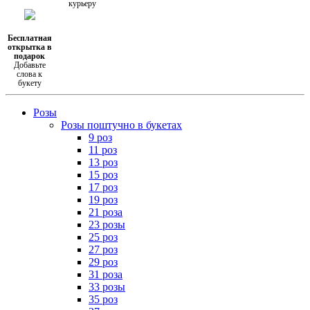
курьеру
Бесплатная
открытка в
подарок
Добавьте
слова к
букету
Розы
Розы поштучно в букетах
9 роз
11 роз
13 роз
15 роз
17 роз
19 роз
21 роза
23 розы
25 роз
27 роз
29 роз
31 роза
33 розы
35 роз