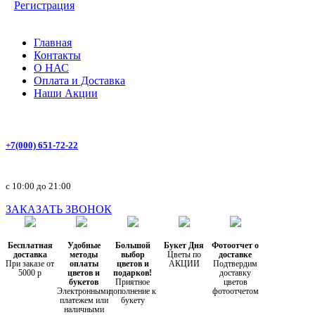
Регистрация
Главная
Контакты
О НАС
Оплата и Доставка
Наши Акции
+7(000) 651-72-22
с 10:00 до 21:00
ЗАКАЗАТЬ ЗВОНОК
Бесплатная
Удобные
Большой
Букет Дня
Фотоотчет о
доставка
методы
выбор
Цветы по
доставке
При заказе от
оплаты
цветов и
АКЦИИ
Подтвердим
5000 р
цветов и
подарков!
доставку
букетов
Приятное
цветов
Электронными
дополнение к
фотоотчетом
платежем или
букету
наличными