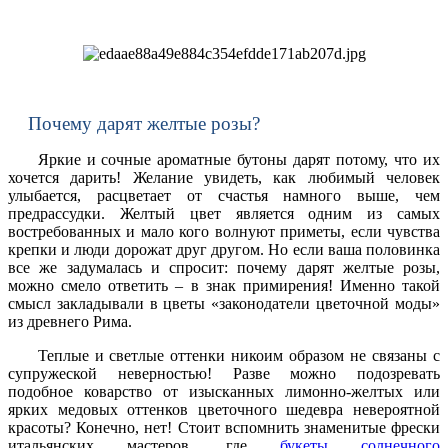
Почему дарят желтые розы?
Яркие и сочные ароматные бутоны дарят потому, что их
хочется дарить! Желание увидеть, как любимый человек
улыбается, расцветает от счастья намного выше, чем
предрассудки. Желтый цвет является одним из самых
востребованных и мало кого волнуют приметы, если чувства
крепки и люди дорожат друг другом. Но если ваша половинка
все же задумалась и спросит: почему дарят желтые розы,
можно смело ответить – в знак примирения! Именно такой
смысл закладывали в цветы
«
законодатели цветочной моды
»
из древнего Рима.
Теплые и светлые оттенки никоим образом не связаны с
супружеской неверностью! Разве можно подозревать
подобное коварство от изысканных лимонно-желтых или
ярких медовых оттенков цветочного шедевра невероятной
красоты? Конечно, нет! Стоит вспомнить знаменитые фрески
итальянских мастеров, где
букеты солнечного