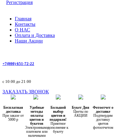
Регистрация
Главная
Контакты
О НАС
Оплата и Доставка
Наши Акции
+7(000) 651-72-22
с 10:00 до 21:00
ЗАКАЗАТЬ ЗВОНОК
Бесплатная
Удобные
Большой
Букет Дня
Фотоотчет о
доставка
методы
выбор
Цветы по
доставке
При заказе от
оплаты
цветов и
АКЦИИ
Подтвердим
5000 р
цветов и
подарков!
доставку
букетов
Приятное
цветов
Электронными
дополнение к
фотоотчетом
платежем или
букету
наличными