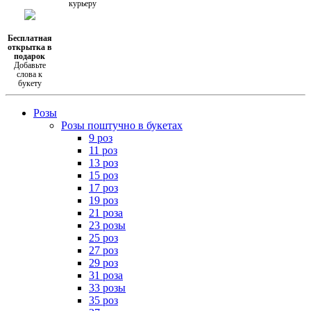
курьеру
Бесплатная
открытка в
подарок
Добавьте
слова к
букету
Розы
Розы поштучно в букетах
9 роз
11 роз
13 роз
15 роз
17 роз
19 роз
21 роза
23 розы
25 роз
27 роз
29 роз
31 роза
33 розы
35 роз